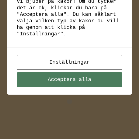
Vi bjuder på kakor! Om du tycker
bussresa? Fyll i
det är ok, klickar du bara på
"Acceptera alla". Du kan såklart
formuläret här
välja vilken typ av kakor du vill
ha genom att klicka på
nedan så
"Inställningar".
kontaktar vi er.
Inställningar
Acceptera alla