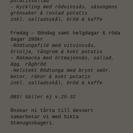
potatissallad
– Kyckling med rödvinssås, säsongens
grönsaker & rostad potatis
inkl. salladsskål, bröd & kaffe
Fredag – Söndag samt helgdagar & röda
dagar 285kr
-Rödtungafilé med vitvinssås,
örtolja, tångrom & kokt potatis
– Räkmacka med örtmajonnäs, sallad,
ägg, rågbröd
-Helstekt Rödtunga med brynt smör,
betor, räkor & kokt potatis
inkl. salladsskål, bröd & kaffe
OBS! Gäller ej v.25-32
Önskar ni tårta till dessert
samarbetar vi med Sikta
Stenugnsbageri.