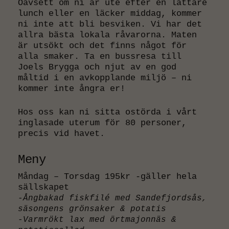
Oavsett om ni är ute efter en lättare
lunch eller en läcker middag, kommer
ni inte att bli besviken. Vi har det
allra bästa lokala råvarorna. Maten
är utsökt och det finns något för
alla smaker. Ta en bussresa till
Joels Brygga och njut av en god
måltid i en avkopplande miljö – ni
kommer inte ångra er!
Hos oss kan ni sitta ostörda i vårt
inglasade uterum för 80 personer,
precis vid havet.
Meny
Måndag – Torsdag 195kr -gäller hela
sällskapet
-Ångbakad fiskfilé med Sandefjordsås,
säsongens grönsaker & potatis
-Varmrökt lax med örtmajonnäs &